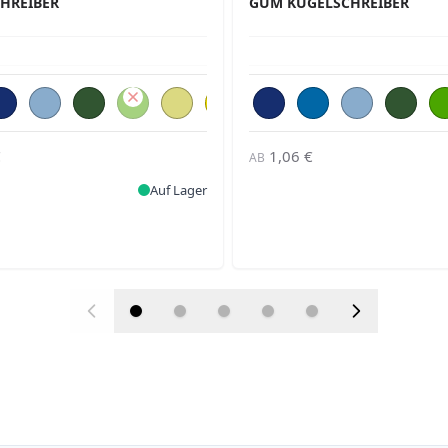
HREIBER
GUM KUGELSCHREIBER
€
1,06 €
AB
Auf Lager