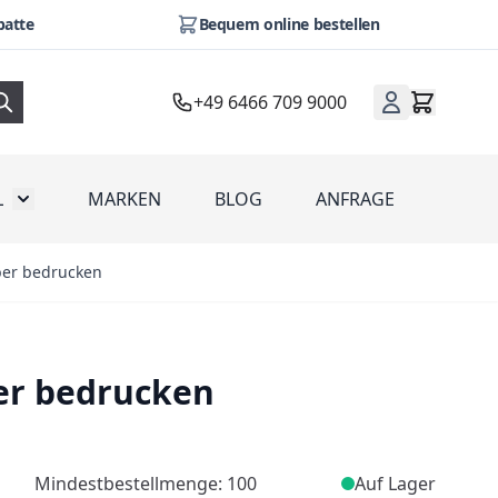
batte
Bequem online bestellen
+49 6466 709 9000
L
MARKEN
BLOG
ANFRAGE
omotion
Toggle submenu for Werbeartikel
ber bedrucken
er bedrucken
Mindestbestellmenge: 100
Auf Lager