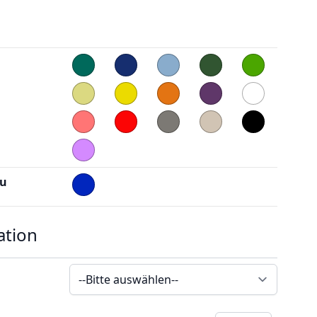
au
ation