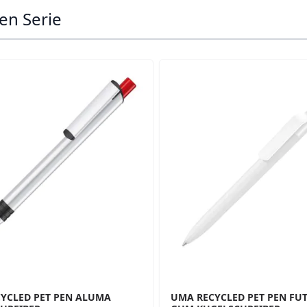
en Serie
ossible using the tab key. You can skip the carousel or go s
YCLED PET PEN ALUMA
UMA RECYCLED PET PEN FUT