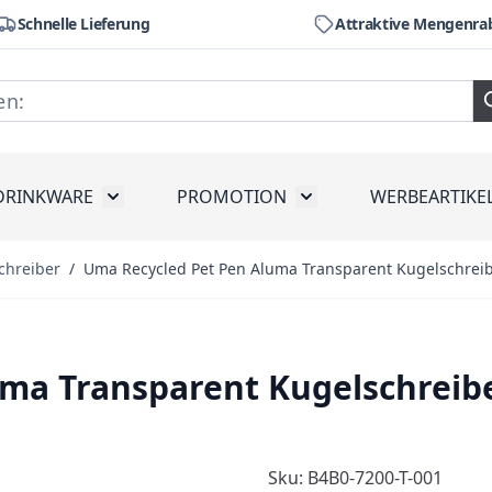
Schnelle Lieferung
Attraktive Mengenra
DRINKWARE
PROMOTION
WERBEARTIKE
räte
ubmenu for Werkzeug
Toggle submenu for Drinkware
Toggle submenu for Pr
chreiber
/
Uma Recycled Pet Pen Aluma Transparent Kugelschrei
uma Transparent Kugelschreib
Sku: B4B0-7200-T-001