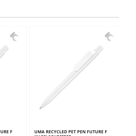
traight to carousel navigation using the skip links.
URE F
UMA RECYCLED PET PEN FUTURE F
UM