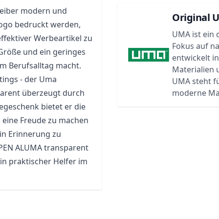
reiber modern und
Original 
Logo bedruckt werden,
UMA ist ein 
fektiver Werbeartikel zu
Fokus auf n
Größe und ein geringes
entwickelt i
im Berufsalltag macht.
Materialien
tings - der Uma
UMA steht f
arent überzeugt durch
moderne Ma
egeschenk bietet er die
n eine Freude zu machen
in Erinnerung zu
 PEN ALUMA transparent
in praktischer Helfer im