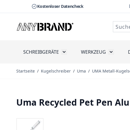
Kostenloser Datencheck
Zum Inhalt springen
SCHREIBGERÄTE
WERKZEUG
Toggle submenu for Schreibge
Toggle s
Startseite
/
Kugelschreiber
/
Uma
/
UMA Metall-Kugels
Uma Recycled Pet Pen Al