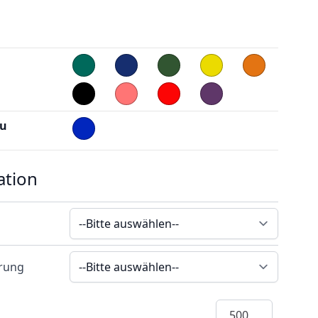
au
ation
erung
Menge