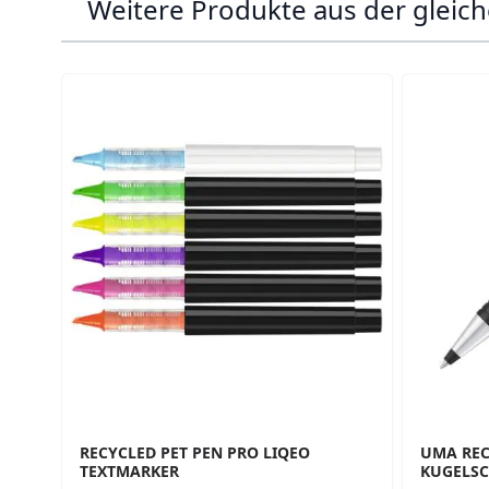
Weitere Produkte aus der gleich
Navigating through the elements of the carousel is p
Press to skip carousel
Press to go to carousel navigation
RECYCLED PET PEN PRO LIQEO
UMA REC
TEXTMARKER
KUGELSC