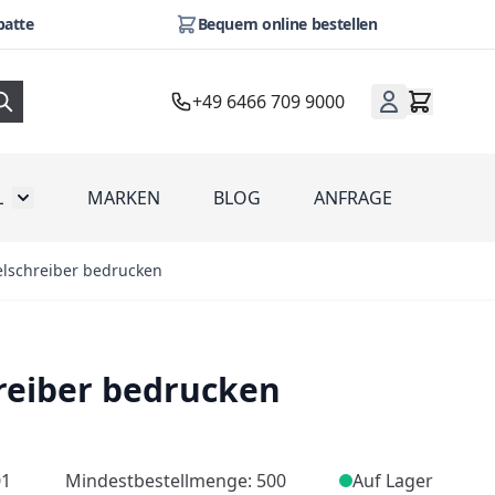
batte
Bequem online bestellen
+49 6466 709 9000
L
MARKEN
BLOG
ANFRAGE
omotion
Toggle submenu for Werbeartikel
elschreiber bedrucken
reiber bedrucken
01
Mindestbestellmenge: 500
Auf Lager