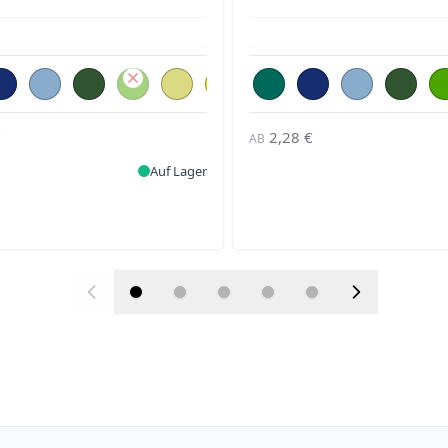
€
2,28 €
AB
Auf Lager