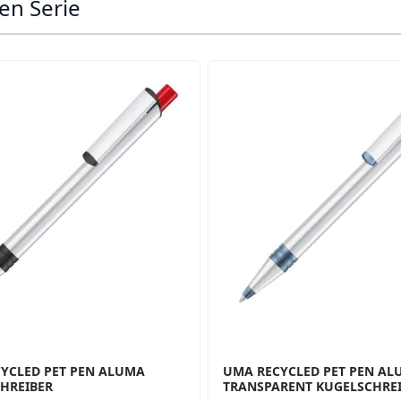
en Serie
ossible using the tab key. You can skip the carousel or go s
YCLED PET PEN ALUMA
UMA RECYCLED PET PEN A
HREIBER
TRANSPARENT KUGELSCHRE