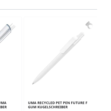
traight to carousel navigation using the skip links.
LUMA
UMA RECYCLED PET PEN FUTURE F
UM
IBER
GUM KUGELSCHREIBER
KU