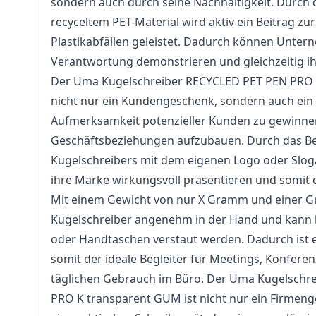
sondern auch durch seine Nachhaltigkeit. Durch
recyceltem PET-Material wird aktiv ein Beitrag z
Plastikabfällen geleistet. Dadurch können Unter
Verantwortung demonstrieren und gleichzeitig i
Der Uma Kugelschreiber RECYCLED PET PEN PRO 
nicht nur ein Kundengeschenk, sondern auch ein e
Aufmerksamkeit potenzieller Kunden zu gewinnen
Geschäftsbeziehungen aufzubauen. Durch das B
Kugelschreibers mit dem eigenen Logo oder Sl
ihre Marke wirkungsvoll präsentieren und somit d
Mit einem Gewicht von nur X Gramm und einer Gr
Kugelschreiber angenehm in der Hand und kann 
oder Handtaschen verstaut werden. Dadurch ist er
somit der ideale Begleiter für Meetings, Konfere
täglichen Gebrauch im Büro. Der Uma Kugelschr
PRO K transparent GUM ist nicht nur ein Firmen