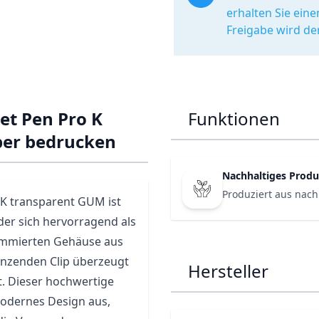
erhalten Sie ein
Freigabe wird de
et Pen Pro K
Funktionen
ber bedrucken
Nachhaltiges Produ
Produziert aus nach
K transparent GUM ist
der sich hervorragend als
gummierten Gehäuse aus
änzenden Clip überzeugt
Hersteller
ät. Dieser hochwertige
modernes Design aus,