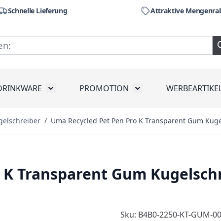
Schnelle Lieferung
Attraktive Mengenra
DRINKWARE
PROMOTION
WERBEARTIKE
räte
ubmenu for Werkzeug
Toggle submenu for Drinkware
Toggle submenu for Pr
gelschreiber
/
Uma Recycled Pet Pen Pro K Transparent Gum Kug
 K Transparent Gum Kugelsch
Sku: B4B0-2250-KT-GUM-0