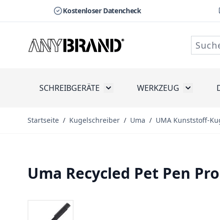
Kostenloser Datencheck
Zum Inhalt springen
SCHREIBGERÄTE
WERKZEUG
Toggle submenu for Schreibge
Toggle s
Startseite
/
Kugelschreiber
/
Uma
/
UMA Kunststoff-Ku
Uma Recycled Pet Pen Pro