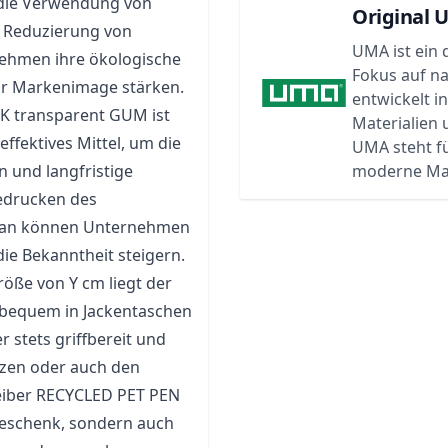
 die Verwendung von
Original 
ur Reduzierung von
UMA ist ein 
nehmen ihre ökologische
Fokus auf n
hr Markenimage stärken.
entwickelt i
K transparent GUM ist
Materialien
ffektives Mittel, um die
UMA steht f
 und langfristige
moderne Ma
edrucken des
ogan können Unternehmen
ie Bekanntheit steigern.
öße von Y cm liegt der
bequem in Jackentaschen
 stets griffbereit und
nzen oder auch den
eiber RECYCLED PET PEN
geschenk, sondern auch