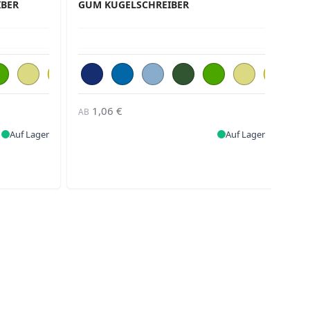
IBER
GUM KUGELSCHREIBER
KU
1,06 €
AB
AB
Auf Lager
Auf Lager