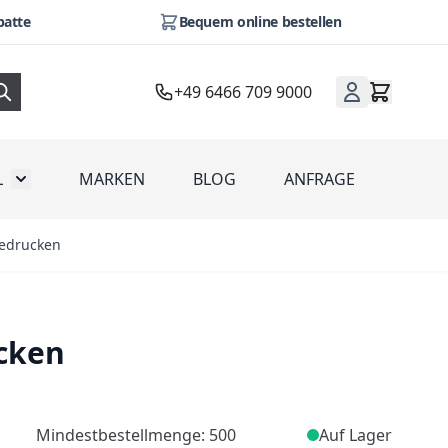
batte
Bequem online bestellen
+49 6466 709 9000
L
MARKEN
BLOG
ANFRAGE
omotion
Toggle submenu for Werbeartikel
bedrucken
ucken
Mindestbestellmenge: 500
Auf Lager