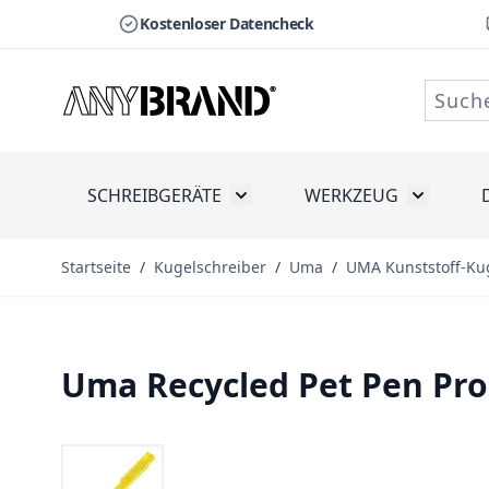
Kostenloser Datencheck
Zum Inhalt springen
SCHREIBGERÄTE
WERKZEUG
Toggle submenu for Schreibge
Toggle s
Startseite
/
Kugelschreiber
/
Uma
/
UMA Kunststoff-Ku
Uma Recycled Pet Pen Pro