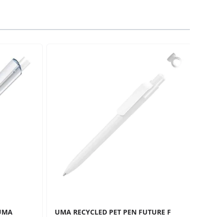
traight to carousel navigation using the skip links.
LUMA
UMA RECYCLED PET PEN FUTURE F
UM