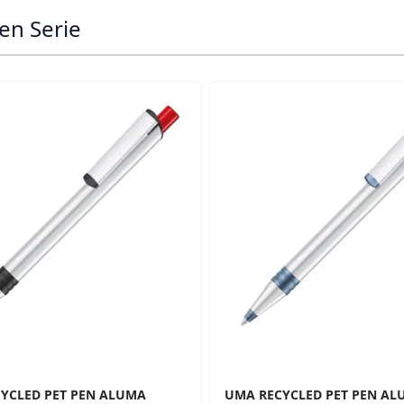
en Serie
ossible using the tab key. You can skip the carousel or go s
YCLED PET PEN ALUMA
UMA RECYCLED PET PEN A