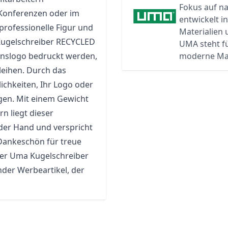
Fokus auf n
 Konferenzen oder im
entwickelt i
 professionelle Figur und
Materialien
 Kugelschreiber RECYCLED
UMA steht f
nslogo bedruckt werden,
moderne Ma
leihen. Durch das
ichkeiten, Ihr Logo oder
gen. Mit einem Gewicht
n liegt dieser
er Hand und verspricht
 Dankeschön für treue
der Uma Kugelschreiber
der Werbeartikel, der