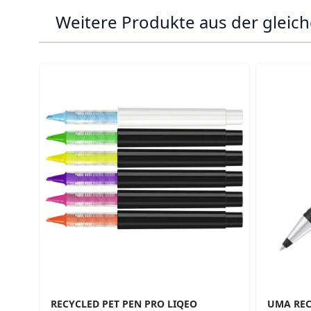
Weitere Produkte aus der gleich
Navigating through the elements of the carousel is p
Press to skip carousel
Press to go to carousel navigation
RECYCLED PET PEN PRO LIQEO
UMA REC