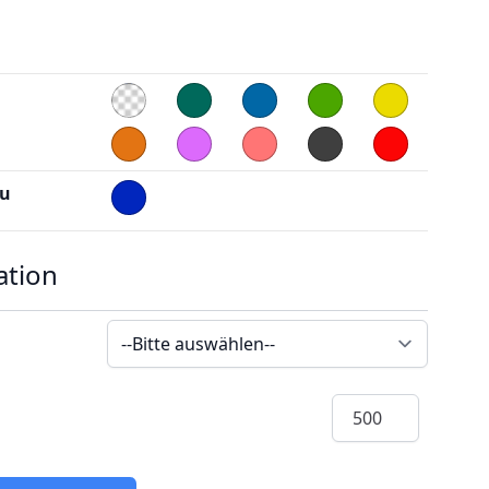
au
ation
Menge