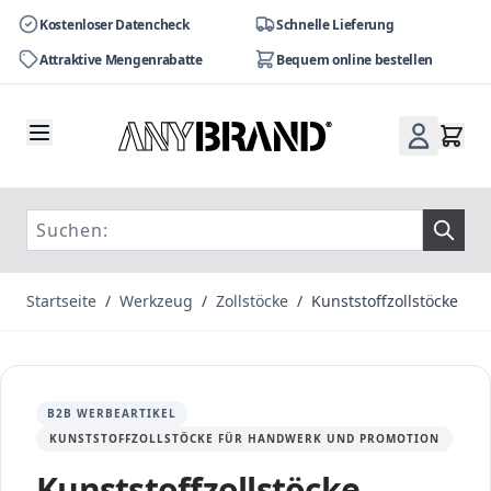
Kostenloser Datencheck
Schnelle Lieferung
Attraktive Mengenrabatte
Bequem online bestellen
Zum Inhalt springen
Startseite
/
Werkzeug
/
Zollstöcke
/
Kunststoffzollstöcke
B2B WERBEARTIKEL
KUNSTSTOFFZOLLSTÖCKE FÜR HANDWERK UND PROMOTION
Kunststoffzollstöcke