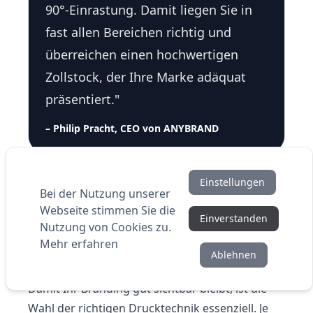
90°-Einrastung. Damit liegen Sie in
fast allen Bereichen richtig und
überreichen einen hochwertigen
Zollstock, der Ihre Marke adäquat
präsentiert."
– Philip Pracht, CEO von ANYBRAND
Einstellungen
Bei der Nutzung unserer
Zollstock und Meterstab
Webseite stimmen Sie die
Einverstanden
Nutzung von Cookies zu.
bedrucken lassen: Welche
Mehr erfahren
Drucktechniken gibt es?
Ablehnen
Damit Ihr Branding gut sichtbar bleibt, ist die
Wahl der richtigen Drucktechnik essenziell. Je