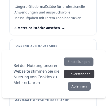
Längere Gliedermaßstäbe für professionelle
Anwendungen und anspruchsvolle
Messaufgaben mit Ihrem Logo bedrucken.
3-Meter-Zollstöcke ansehen
→
PASSEND ZUR HAUSFARBE
Zollstöcke in Farben
Farbige Zollstöcke passend zu Ihrem
Einstellungen
Bei der Nutzung unserer
Unternehmen auswählen und individuell mit
Webseite stimmen Sie die
Logo bedrucken lassen.
Einverstanden
Nutzung von Cookies zu.
Mehr erfahren
Farben entdecken
→
Ablehnen
MAXIMALE GESTALTUNGSFLÄCHE