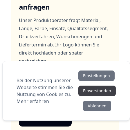
anfragen
Unser Produktberater fragt Material,
Länge, Farbe, Einsatz, Qualitätssegment,
Druckverfahren, Wunschmengen und
Liefertermin ab. Ihr Logo können Sie
direkt hochladen oder später
nachreichen.
Auf dieser Grundlage prüfen wir passende
Einstellungen
Bei der Nutzung unserer
Modelle und erstellen ein kostenloses,
Webseite stimmen Sie die
unverbindliches Angebot. Mehrere
Einverstanden
Nutzung von Cookies zu.
gewünschte Stückzahlen werden jeweils
Mehr erfahren
separat kalkuliert.
Ablehnen
Angebot anfragen