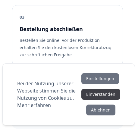
03
Bestellung abschließen
Bestellen Sie online. Vor der Produktion
erhalten Sie den kostenlosen Korrekturabzug
zur schriftlichen Freigabe.
Einstellungen
Sonderwunsch, Fixtermin oder größere
Bei der Nutzung unserer
Ausschreibung? Dann fragen Sie über den
Webseite stimmen Sie die
Einverstanden
Produktberater ein individuelles,
Nutzung von Cookies zu.
unverbindliches Angebot an. Die direkte
Mehr erfahren
Ablehnen
Onlinebestellung bleibt für Standardaufträge
der schnellste Weg.