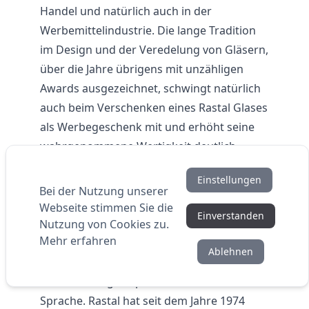
Handel und natürlich auch in der
Werbemittelindustrie. Die lange Tradition
im Design und der Veredelung von Gläsern,
über die Jahre übrigens mit unzähligen
Awards ausgezeichnet, schwingt natürlich
auch beim Verschenken eines Rastal Glases
als Werbegeschenk mit und erhöht seine
wahrgenommene Wertigkeit deutlich.
RASTAL das Sortiment – Gläser, Gläser
Einstellungen
wohin das Auge reicht, wertiges Porzellan
Bei der Nutzung unserer
und Keramik mit individuellem Touch
Webseite stimmen Sie die
Einverstanden
Rastal steht für ein riesiges Sortiment an
Nutzung von Cookies zu.
Mehr erfahren
Gläsern und kontinuierlich kommen neue
Ablehnen
hinzu. Zahlreiche Designawards und
Auszeichnungen sprechen eine deutliche
Sprache. Rastal hat seit dem Jahre 1974