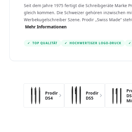
Seit dem Jahre 1975 fertigt die Schreibgeräte Marke 
gleich kommen. Die Schweizer gehören inzwischen mit
Werbekugelschreiber Szene. Prodir „Swiss Made“ steht 
Mehr Informationen
✓
TOP QUALITÄT
✓
HOCHWERTIGER LOGO-DRUCK
✓
Navigating through the elements of the carousel i
Press to skip the carousel
Pr
Prodir
Prodir
Prodir
DS
DS3.1
DS4
DS5
Mi