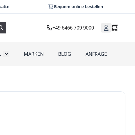
batte
Bequem online bestellen
+49 6466 709 9000
L
MARKEN
BLOG
ANFRAGE
omotion
Toggle submenu for Werbeartikel