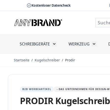
Kostenloser Datencheck
Zum Inhalt springen
SCHREIBGERÄTE
WERKZEUG
Toggle submenu for Schreibge
Toggle s
Startseite
/
Kugelschreiber
/
Prodir
B2B WERBEARTIKEL
- DAS UNTERNEHMEN FÜR DESIGN-W
PRODIR Kugelschreib