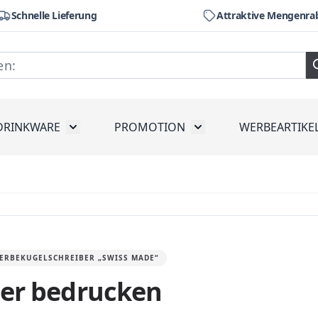
Schnelle Lieferung
Attraktive Mengenra
DRINKWARE
PROMOTION
WERBEARTIKE
räte
ubmenu for Werkzeug
Toggle submenu for Drinkware
Toggle submenu for Pr
ERBEKUGELSCHREIBER „SWISS MADE“
er bedrucken