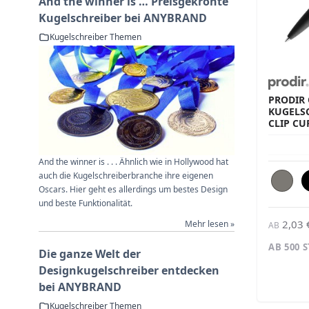
And the winner is … Preisgekrönte
Kugelschreiber bei ANYBRAND
Kugelschreiber Themen
PRODIR
KUGELS
CLIP CU
And the winner is . . . Ähnlich wie in Hollywood hat
auch die Kugelschreiberbranche ihre eigenen
Oscars. Hier geht es allerdings um bestes Design
und beste Funktionalität.
2,03 
Mehr lesen »
AB
AB 500 
Die ganze Welt der
Designkugelschreiber entdecken
bei ANYBRAND
Kugelschreiber Themen