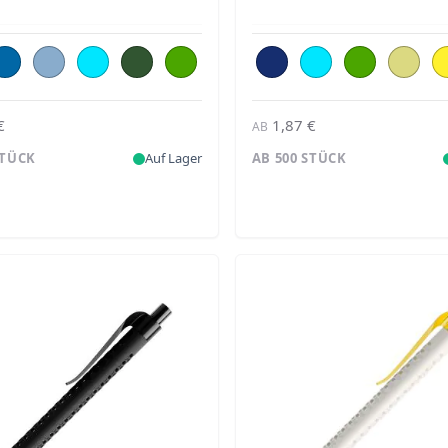
€
1,87 €
AB
STÜCK
Auf Lager
AB 500 STÜCK