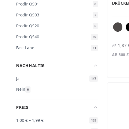
DRÜCKE
Prodir QS01
8
Prodir QS03
2
Prodir QS20
6
Prodir QS40
39
1,87 
AB
Fast Lane
11
AB 500 
NACHHALTIG
Ja
147
Nein
0
PREIS
1,00 €
–
1,99 €
133