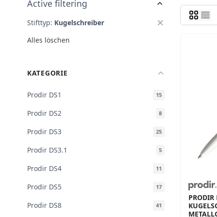
Active filtering
Stifttyp:
Kugelschreiber
Alles löschen
KATEGORIE
Prodir DS1
15
Prodir DS2
8
Prodir DS3
25
Prodir DS3.1
5
Prodir DS4
11
Prodir DS5
17
PRODIR 
Prodir DS8
KUGELSC
41
METALLC