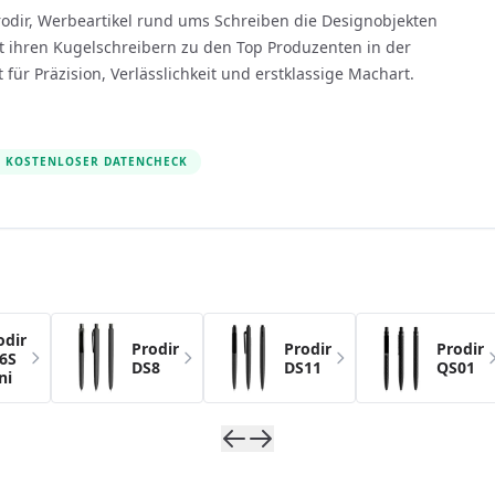
Prodir, Werbeartikel rund ums Schreiben die Designobjekten
 ihren Kugelschreibern zu den Top Produzenten in der
für Präzision, Verlässlichkeit und erstklassige Machart.
KOSTENLOSER DATENCHECK
s possible using the tab key. You can skip the carousel usin
odir
Prodir
Prodir
Prodir
6S
DS8
DS11
QS01
ni