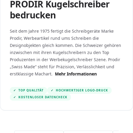
PRODIR Kugelschreiber
bedrucken
Seit dem Jahre 1975 fertigt die Schreibgeräte Marke
Prodir, Werbeartikel rund ums Schreiben die
Designobjekten gleich kommen. Die Schweizer gehören
inzwischen mit ihren Kugelschreibern zu den Top
Produzenten in der Werbekugelschreiber Szene. Prodir
„Swiss Made“ steht für Präzision, Verlässlichkeit und
erstklassige Machart.
Mehr Informationen
✓
TOP QUALITÄT
✓
HOCHWERTIGER LOGO-DRUCK
✓
KOSTENLOSER DATENCHECK
Navigating through the elements of the carousel is po
Press to skip the carousel