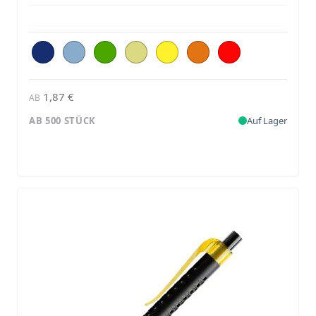
1,87 €
AB
AB 500 STÜCK
Auf Lager