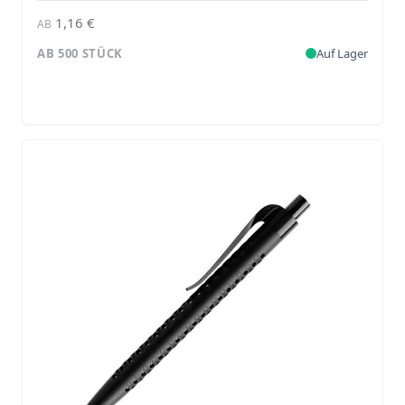
1,16 €
AB
AB 500 STÜCK
Auf Lager