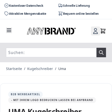
Kostenloser Datencheck
Schnelle Lieferung
Attraktive Mengenrabatte
Bequem online bestellen
Zum Inhalt springen
Startseite
/
Kugelschreiber
/
Uma
B2B WERBEARTIKEL
- MIT IHREM LOGO BEDRUCKEN LASSEN BEI ANYBRAND
UMA Kugelschreiber