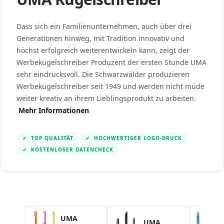
Dass sich ein Familienunternehmen, auch über drei
Generationen hinweg, mit Tradition innovativ und
höchst erfolgreich weiterentwickeln kann, zeigt der
Werbekugelschreiber Produzent der ersten Stunde UMA
sehr eindrucksvoll. Die Schwarzwälder produzieren
Werbekugelschreiber seit 1949 und werden nicht müde
weiter kreativ an ihrem Lieblingsprodukt zu arbeiten.
Mehr Informationen
✓
TOP QUALITÄT
✓
HOCHWERTIGER LOGO-DRUCK
✓
KOSTENLOSER DATENCHECK
Navigating through the elements of the carousel is po
Press to skip the carousel
UMA
UMA