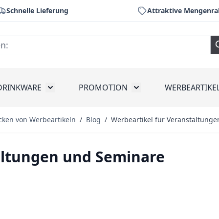
Schnelle Lieferung
Attraktive Mengenra
DRINKWARE
PROMOTION
WERBEARTIKE
räte
ubmenu for Werkzeug
Toggle submenu for Drinkware
Toggle submenu for Pr
cken von Werbeartikeln
/
Blog
/
Werbeartikel für Veranstaltung
altungen und Seminare