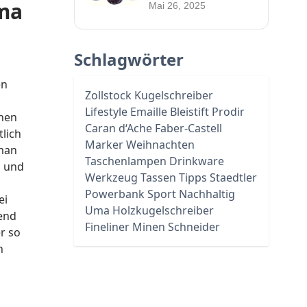
ema
Kugelschreiber bei
Mai 26, 2025
ANYBRAND
Schlagwörter
en
Zollstock
Kugelschreiber
Lifestyle
Emaille
Bleistift
Prodir
inen
Caran d‘Ache
Faber-Castell
lich
Marker
Weihnachten
 man
Taschenlampen
Drinkware
n und
Werkzeug
Tassen
Tipps
Staedtler
Powerbank
Sport
Nachhaltig
ei
Uma
Holzkugelschreiber
end
Fineliner
Minen
Schneider
r so
n