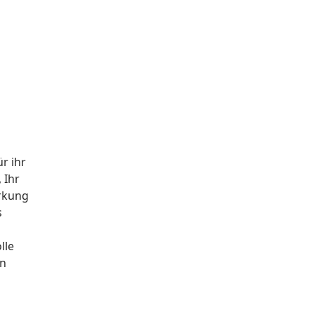
r ihr
 Ihr
irkung
s
lle
en