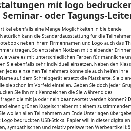
staltungen mit logo bedrucke
n Seminar- oder Tagungs-Leite
rtikel ebenfalls eine Menge Möglichkeiten in bleibende
Natürlich kann die Standardausstattung für die Teilnehme
Notebook neben ihrem Firmennamen und Logo auch das T
hmers tragen. So entstehen Notizen mit bleibender Erinne
, wie wäre es mit unterschiedlichen Farben für männliche u
n Sie ebenfalls sehr individuell einsetzen. Neben den Klas
jedes einzelnen Teilnehmers könne sie auch helfen ihre
Name auf dem Schreibgerät ersetzt die Platzkarte. Sie pla
e sie schon im Vorfeld einteilen. Geben Sie doch jeder Gr
ucken Sie ihn mit Kennzeichen die Sie während des
Abfragen die mit ja oder nein beantwortet werden können? 
 und einen grünen Kugelschreiber mit einem zustimmende
ie wollen allen Teilnehmern am Ende Unterlagen übergeb
Logo bedruckten USB-Sticks. Papier will in dieser digitalen 
inen, sympathischen und relativ preiswerten Werbeartikel k