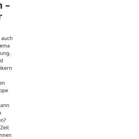
n –
r
r auch
hema
rung.
nd
sikern
nen
uppe
Dann
m
en?
Zeit
önnen