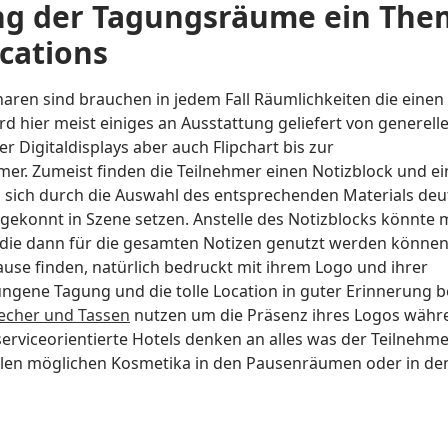
ung der Tagungsräume ein Th
cations
aren sind brauchen in jedem Fall Räumlichkeiten die einen
 hier meist einiges an Ausstattung geliefert von generell
 Digitaldisplays aber auch Flipchart bis zur
er. Zumeist finden die Teilnehmer einen Notizblock und e
 sich durch die Auswahl des entsprechenden Materials deut
ekonnt in Szene setzen. Anstelle des Notizblocks könnte
die dann für die gesamten Notizen genutzt werden könne
se finden, natürlich bedruckt mit ihrem Logo und ihrer
lungene Tagung und die tolle Location in guter Erinnerung b
echer und Tassen
nutzen um die Präsenz ihres Logos währ
rviceorientierte Hotels denken an alles was der Teilnehme
llen möglichen Kosmetika in den Pausenräumen oder in de