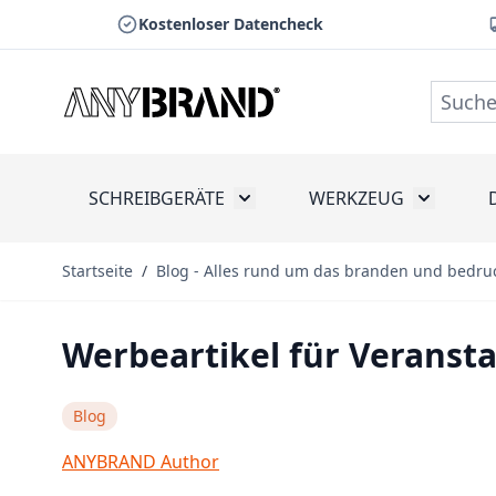
Kostenloser Datencheck
Zum Inhalt springen
SCHREIBGERÄTE
WERKZEUG
Toggle submenu for Schreibge
Toggle s
Startseite
/
Blog - Alles rund um das branden und bedru
Werbeartikel für Veranst
Blog
ANYBRAND Author