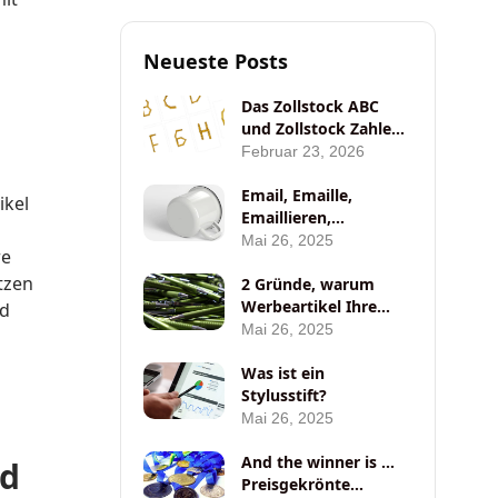
Neueste Posts
Das Zollstock ABC
und Zollstock Zahlen
für den Unterricht
Februar 23, 2026
von ANYBRAND
Email, Emaille,
ikel
Emaillieren,
Emaillierung – Was ist
Mai 26, 2025
re
das eigentlich?
tzen
2 Gründe, warum
Werbeartikel Ihre
nd
besten
Mai 26, 2025
Marketingwerkzeuge
auf Messen sein
Was ist ein
sollten
Stylusstift?
Mai 26, 2025
And the winner is …
nd
Preisgekrönte