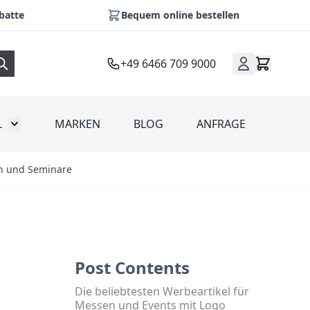
batte
Bequem online bestellen
+49 6466 709 9000
L
MARKEN
BLOG
ANFRAGE
omotion
Toggle submenu for Werbeartikel
en und Seminare
Post Contents
Die beliebtesten Werbeartikel für
Messen und Events mit Logo