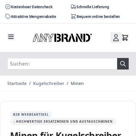
Kostenloser Datencheck
Schnelle Lieferung
Attraktive Mengenrabatte
Bequem online bestellen
Zum Inhalt springen
Startseite
/
Kugelschreiber
/
Minen
B2B WERBEARTIKEL
- HOCHWERTIGE ERSATZMINEN UND AUSTAUSCHMINEN
Minen für Kugelschreiber