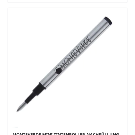
MONTEVERDE MINI-TINTENROLLER-NACHFÜLLUNG,