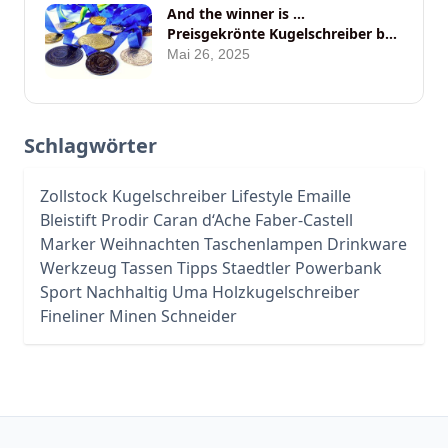
And the winner is …
Preisgekrönte Kugelschreiber bei
ANYBRAND
Mai 26, 2025
Schlagwörter
Zollstock
Kugelschreiber
Lifestyle
Emaille
Bleistift
Prodir
Caran d‘Ache
Faber-Castell
Marker
Weihnachten
Taschenlampen
Drinkware
Werkzeug
Tassen
Tipps
Staedtler
Powerbank
Sport
Nachhaltig
Uma
Holzkugelschreiber
Fineliner
Minen
Schneider