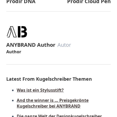
Prodir DNA
Prodir Cloud Pen
ANYBRAND Author
Autor
Author
Latest From Kugelschreiber Themen
Was ist ein Stylusstift?
And the winner is … Preisgekrönte
Kugelschreiber bei ANYBRAND
Die ganze Welt der Designkugelschreiber