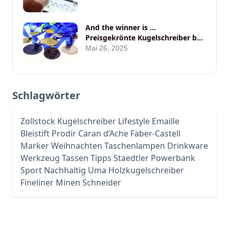
And the winner is …
Preisgekrönte Kugelschreiber bei
ANYBRAND
Mai 26, 2025
Schlagwörter
Zollstock
Kugelschreiber
Lifestyle
Emaille
Bleistift
Prodir
Caran d‘Ache
Faber-Castell
Marker
Weihnachten
Taschenlampen
Drinkware
Werkzeug
Tassen
Tipps
Staedtler
Powerbank
Sport
Nachhaltig
Uma
Holzkugelschreiber
Fineliner
Minen
Schneider