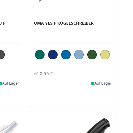
O F
UMA YES F KUGELSCHREIBER
0,56 €
AB
Auf Lager
Auf Lager