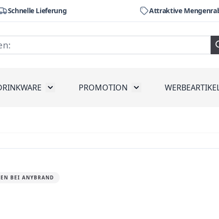
Schnelle Lieferung
Attraktive Mengenra
DRINKWARE
PROMOTION
WERBEARTIKE
räte
ubmenu for Werkzeug
Toggle submenu for Drinkware
Toggle submenu for Pr
SEN BEI ANYBRAND