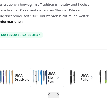
nerationen hinweg, mit Tradition innovativ und höchst
ugelschreiber Produzent der ersten Stunde UMA sehr
ugelschreiber seit 1949 und werden nicht müde weiter
Informationen
KOSTENLOSER DATENCHECK
s possible using the tab key. You can skip the carousel usin
UMA
UMA
UMA
Bio
Druckbleistifte
Füller
Pen