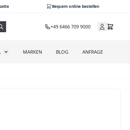
batte
Bequem online bestellen
+49 6466 709 9000
L
MARKEN
BLOG
ANFRAGE
omotion
Toggle submenu for Werbeartikel