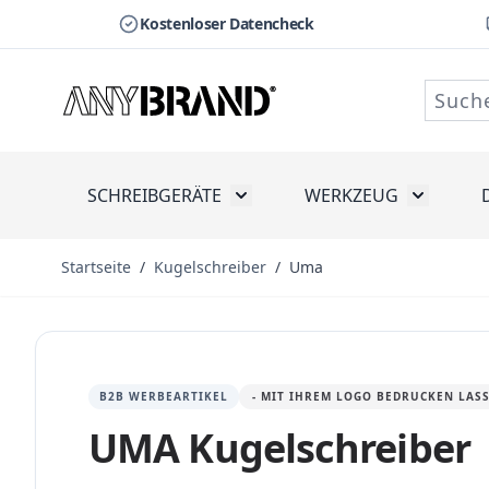
Kostenloser Datencheck
Zum Inhalt springen
SCHREIBGERÄTE
WERKZEUG
Toggle submenu for Schreibge
Toggle s
Startseite
/
Kugelschreiber
/
Uma
B2B WERBEARTIKEL
- MIT IHREM LOGO BEDRUCKEN LAS
UMA Kugelschreiber