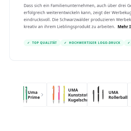
Dass sich ein Familienunternehmen, auch über drei Ge
erfolgreich weiterentwickeln kann, zeigt der Werbek
eindrucksvoll. Die Schwarzwälder produzieren Werbek
kreativ an ihrem Lieblingsprodukt zu arbeiten.
Mehr 
✓
TOP QUALITÄT
✓
HOCHWERTIGER LOGO-DRUCK
✓
Navigating through the elements of the carousel i
Press to skip the carousel
UMA
Uma
UMA
Kunststoff-
Prime
Rollerballs
Kugelschreiber