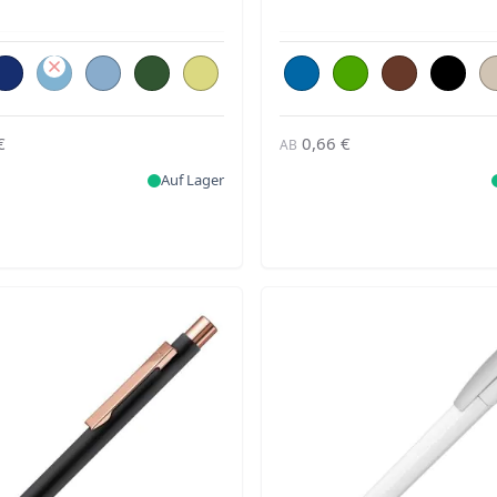
€
0,66 €
AB
Auf Lager