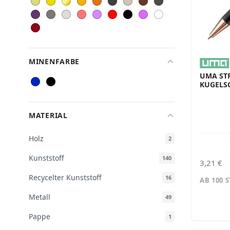
MINENFARBE
UMA ST
KUGELS
MATERIAL
Holz
2
Kunststoff
140
3,21 €
Recycelter Kunststoff
16
AB 100 
Metall
49
Pappe
1