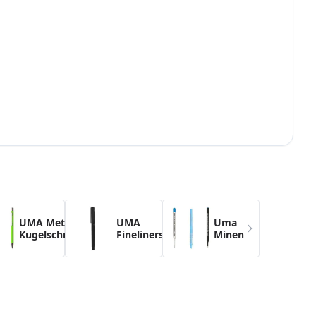
g the skip link.
UMA Metall-
UMA
Uma
Kugelschreiber
Fineliners
Minen